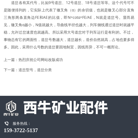
道岔各有其代号，比如9号道岔、12号道岔、18号道岔等等。这个代号可不
是随便排列的，它实际上代表了辙叉角（α）的余切值，也就是辙叉心部分直角
三角形两条直角边FE和AE的比值，即N=cotα=FE/AE，N就是道岔号。显而易
见，辙叉角α越小，N值就越大，导曲线半径也越大，列车侧线通过道岔时就越平
稳，允许过岔速度也就越高。所以采用大号道岔对于列车运行是有利的。不过，
事物总有它的两面性，道岔号数越大，道岔越长，造价自然就高，占地也要多得
多。因此，采用什么号数的道岔要因地制宜，因线而异，不可一概而论。
上一篇：
热烈庆祝公司网站改版成功
下一篇：
道岔型号，道岔分类

服务热线：
159-3722-5137